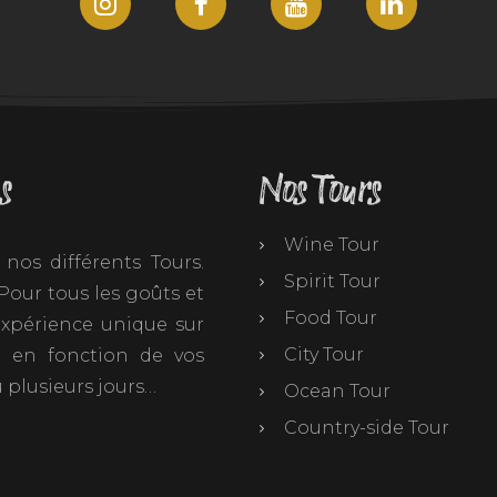
s
Nos Tours
Wine Tour
nos différents Tours.
Spirit Tour
our tous les goûts et
Food Tour
 expérience unique sur
City Tour
t en fonction de vos
 plusieurs jours…
Ocean Tour
Country-side Tour