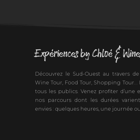
Expériences by Chloé & Wine
Découvrez le Sud-Ouest au travers de 
Wine Tour, Food Tour, Shopping Tour… P
tous les publics. Venez profiter d’une
nos parcours dont les durées varien
envies : quelques heures, une journée ou