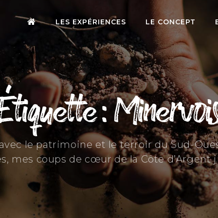
LES EXPÉRIENCES
LE CONCEPT
Étiquette : Minervoi
s avec le patrimoine et le terroir du Sud-Ou
s, mes coups de cœur de la Côte d’Argent 