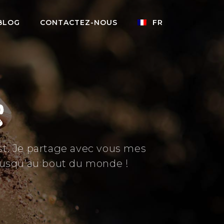
BLOG
CONTACTEZ-NOUS
FR
s
est. Je partage avec vous mes
jusqu’au bout du monde !