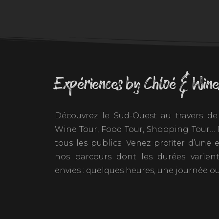
Expériences by Chloé & Wine
Découvrez le Sud-Ouest au travers de 
Wine Tour, Food Tour, Shopping Tour… P
tous les publics. Venez profiter d’une
nos parcours dont les durées varien
envies : quelques heures, une journée ou