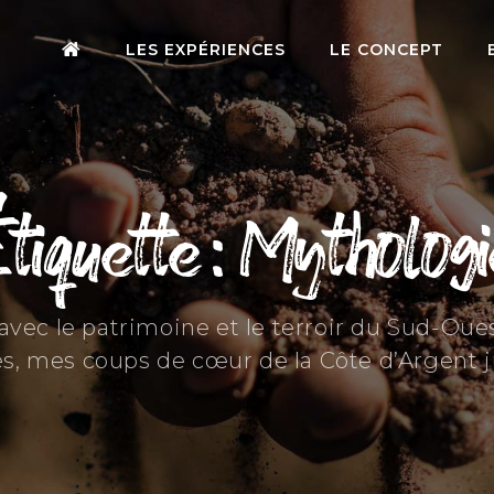
LES EXPÉRIENCES
LE CONCEPT
tiquette : Mytholog
s avec le patrimoine et le terroir du Sud-Ou
s, mes coups de cœur de la Côte d’Argent 