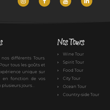
s
Nos Tours
Wine Tour
nos différents Tours.
Spirit Tour
our tous les goûts et
Food Tour
 expérience unique sur
City Tour
t en fonction de vos
 plusieurs jours…
Ocean Tour
Country-side Tour