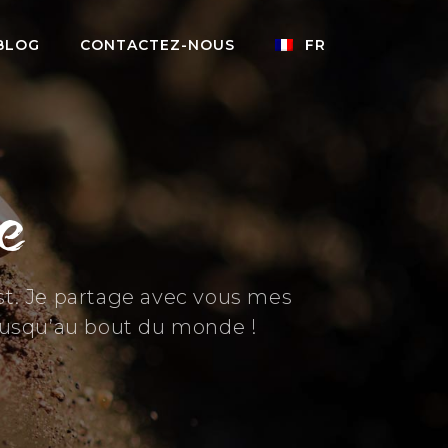
BLOG
CONTACTEZ-NOUS
FR
ie
est. Je partage avec vous mes
jusqu’au bout du monde !