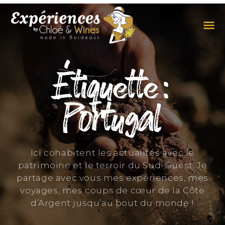
LES EXPÉRIENCES
CONTACTEZ-NOUS
Étiquette :
Portugal
Ici cohabitent les actualités avec le
patrimoine et le terroir du Sud-Ouest. Je
partage avec vous mes expériences, mes
voyages, mes coups de cœur de la Côte
d’Argent jusqu’au bout du monde !