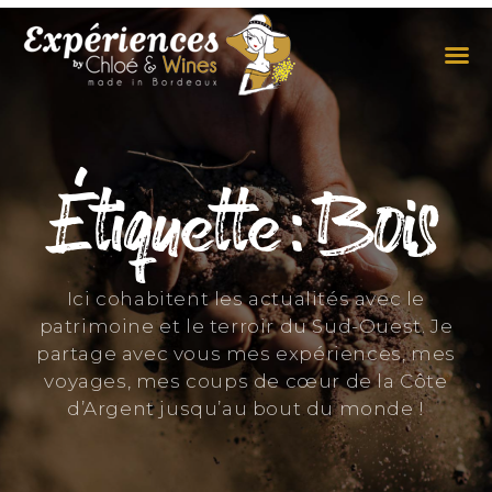
LES EXPÉRIENCES
CONTACTEZ-NOUS
Étiquette : Bois
Ici cohabitent les actualités avec le
patrimoine et le terroir du Sud-Ouest. Je
partage avec vous mes expériences, mes
voyages, mes coups de cœur de la Côte
d’Argent jusqu’au bout du monde !