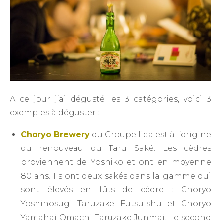
A ce jour j’ai dégusté les 3 catégories, voici 3
exemples à déguster :
Choryo Brewery
du Groupe Iida est à l’origine
du renouveau du Taru Saké. Les cèdres
proviennent de Yoshiko et ont en moyenne
80 ans. Ils ont deux sakés dans la gamme qui
sont élevés en fûts de cèdre : Choryo
Yoshinosugi Taruzake Futsu-shu et Choryo
Yamahai Omachi Taruzake Junmai. Le second