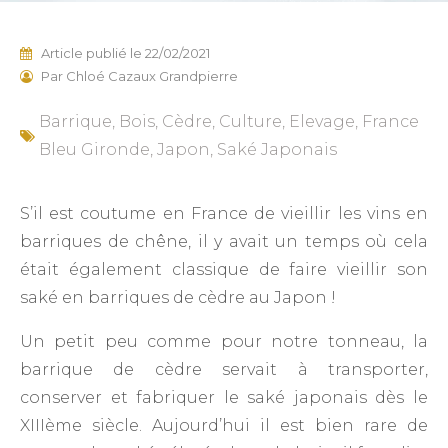
Article publié le
22/02/2021
Par
Chloé Cazaux Grandpierre
Barrique
,
Bois
,
Cèdre
,
Culture
,
Elevage
,
France
Bleu Gironde
,
Japon
,
Saké Japonais
S’il est coutume en France de vieillir les vins en
barriques de chêne, il y avait un temps où cela
était également classique de faire vieillir son
saké en barriques de cèdre au Japon !
Un petit peu comme pour notre tonneau, la
barrique de cèdre servait à transporter,
conserver et fabriquer le saké japonais dès le
XIIIème siècle. Aujourd’hui il est bien rare de