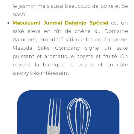
le jasmin mais aussi beaucoup de poire et de
nashi.
Masuizumi Junmai Daiginjo Spécial
est un
saké élevé en fût de chêne du Domaine
Ramonet, propriété viticole bourguignonne.
Masuda Sake Company signe un saké
puissant et aromatique, toasté et fruité. On
ressent la barrique, le beurre et un côté
smoky très intéressant.