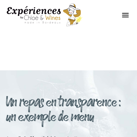
LES EXPÉRIENCES
CONTACTEZ-NOUS
Un repas en transparence :
un exemple de menu