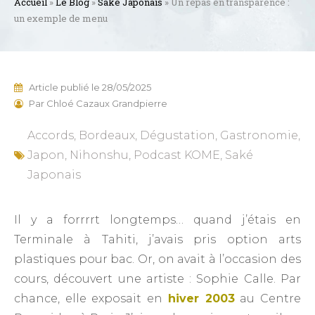
Accueil
»
Le Blog
»
Saké Japonais
»
Un repas en transparence :
un exemple de menu
Article publié le
28/05/2025
Par
Chloé Cazaux Grandpierre
Accords
,
Bordeaux
,
Dégustation
,
Gastronomie
,
Japon
,
Nihonshu
,
Podcast KOME
,
Saké
Japonais
Il y a forrrrt longtemps… quand j’étais en
Terminale à Tahiti, j’avais pris option arts
plastiques pour bac. Or, on avait à l’occasion des
cours, découvert une artiste : Sophie Calle. Par
chance, elle exposait en
hiver 2003
au Centre