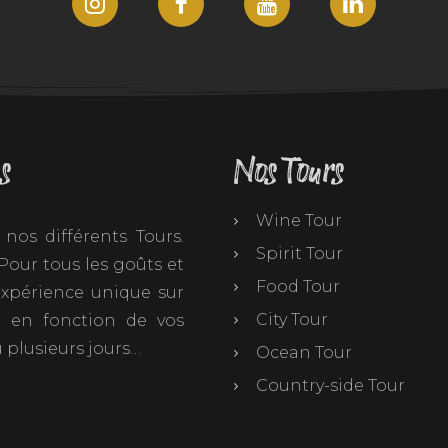
s
Nos Tours
Wine Tour
nos différents Tours.
Spirit Tour
our tous les goûts et
Food Tour
 expérience unique sur
City Tour
t en fonction de vos
 plusieurs jours…
Ocean Tour
Country-side Tour