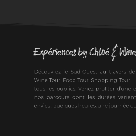
Expériences by Chloé & Wine
Découvrez le Sud-Ouest au travers de 
Wine Tour, Food Tour, Shopping Tour… P
tous les publics. Venez profiter d’une
nos parcours dont les durées varien
envies : quelques heures, une journée ou