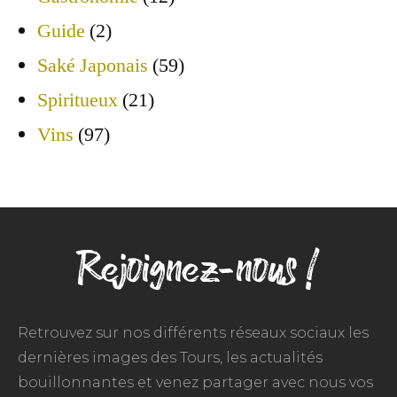
Guide
(2)
Saké Japonais
(59)
Spiritueux
(21)
Vins
(97)
Rejoignez-nous !
Retrouvez sur nos différents réseaux sociaux les
dernières images des Tours, les actualités
bouillonnantes et venez partager avec nous vos