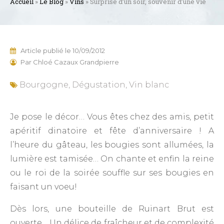
Accueil
»
Le Blog
»
Vins
»
Surprise d’un soir, souvenir d’une vie
Article publié le
10/09/2012
Par
Chloé Cazaux Grandpierre
Bourgogne
,
Dégustation
,
Vin blanc
Je pose le décor… Vous êtes chez des amis, petit
apéritif dinatoire et fête d’anniversaire ! A
l’heure du gâteau, les bougies sont allumées, la
lumière est tamisée… On chante et enfin la reine
ou le roi de la soirée souffle sur ses bougies en
faisant un voeu!
Dès lors, une bouteille de Ruinart Brut est
ouverte… Un délice de fraîcheur et de complexité