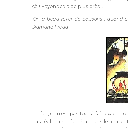
çà ! Voyons cela de plus près…
‘On a beau rêver de boissons : quand on a
Sigmund Freud
En fait, ce n’est pas tout à fait exact : 
pas réellement fait état dans le film de