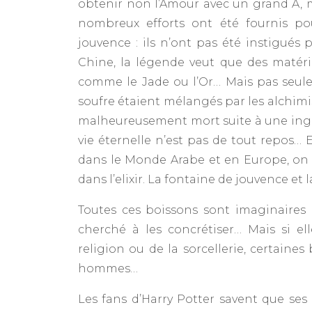
obtenir non l’Amour avec un grand A, ma
nombreux efforts ont été fournis pou
jouvence : ils n’ont pas été instigués
Chine, la légende veut que des matéria
comme le Jade ou l’Or… Mais pas seule
soufre étaient mélangés par les alchimi
malheureusement mort suite à une inges
vie éternelle n’est pas de tout repos… E
dans le Monde Arabe et en Europe, on u
dans l’elixir. La fontaine de jouvence et 
Toutes ces boissons sont imaginaires
cherché à les concrétiser… Mais si e
religion ou de la sorcellerie, certaine
hommes…
Les fans d’Harry Potter savent que se