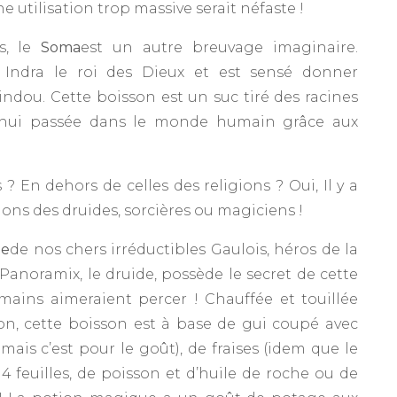
e utilisation trop massive serait néfaste !
s, le
Soma
est un autre breuvage imaginaire.
ar Indra le roi des Dieux et est sensé donner
ndou. Cette boisson est un suc tiré des racines
rd’hui passée dans le monde humain grâce aux
 ? En dehors de celles des religions ? Oui, Il y a
ons des druides, sorcières ou magiciens !
ue
de nos chers irréductibles Gaulois, héros de la
anoramix, le druide, possède le secret de cette
mains aimeraient percer ! Chauffée et touillée
n, cette boisson est à base de gui coupé avec
mais c’est pour le goût), de fraises (idem que le
à 4 feuilles, de poisson et d’huile de roche ou de