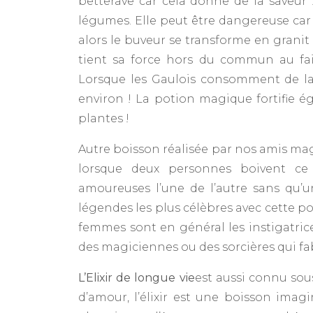
betterave car cela donne de la saveu
légumes. Elle peut être dangereuse car
alors le buveur se transforme en granit 
tient sa force hors du commun au fait 
Lorsque les Gaulois consomment de la
environ ! La potion magique fortifie é
plantes !
Autre boisson réalisée par nos amis mag
lorsque deux personnes boivent ce
amoureuses l’une de l’autre sans qu’un
légendes les plus célèbres avec cette pot
femmes sont en général les instigatric
des magiciennes ou des sorcières qui fabr
L’Elixir de longue vie
est aussi connu sou
d’amour, l’élixir est une boisson ima