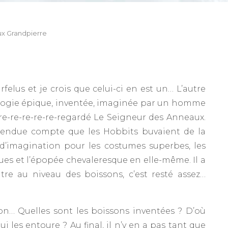
x Grandpierre
rfelus et je crois que celui-ci en est un… L’autre
 trilogie épique, inventée, imaginée par un homme
ai re-re-re-re-re-regardé Le Seigneur des Anneaux.
rendue compte que les Hobbits buvaient de la
 d’imagination pour les costumes superbes, les
ues et l’épopée chevaleresque en elle-même. Il a
re au niveau des boissons, c’est resté assez…
on… Quelles sont les boissons inventées ? D’où
i les entoure ? Au final, il n’y en a pas tant que