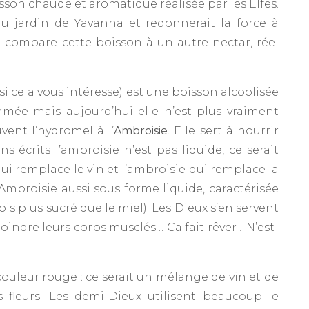
isson chaude et aromatique réalisée par les Elfes.
s du jardin de Yavanna et redonnerait la force à
 compare cette boisson à un autre nectar, réel
et si cela vous intéresse) est une boisson alcoolisée
mmée mais aujourd’hui elle n’est plus vraiment
vent l’hydromel à l’
Ambroisie
. Elle sert à nourrir
s écrits l’ambroisie n’est pas liquide, ce serait
qui remplace le vin et l’ambroisie qui remplace la
’Ambroisie aussi sous forme liquide, caractérisée
is plus sucré que le miel). Les Dieux s’en servent
indre leurs corps musclés… Ca fait rêver ! N’est-
 couleur rouge : ce serait un mélange de vin et de
 fleurs. Les demi-Dieux utilisent beaucoup le