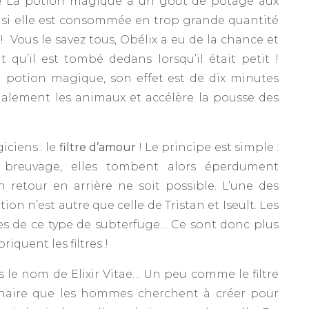
r ! La potion magique a un goût de potage aux
 si elle est consommée en trop grande quantité
! Vous le savez tous, Obélix a eu de la chance et
qu’il est tombé dedans lorsqu’il était petit !
 potion magique, son effet est de dix minutes
galement les animaux et accélère la pousse des
iciens : le
filtre d’amour
! Le principe est simple :
 breuvage, elles tombent alors éperdument
 retour en arrière ne soit possible. L’une des
ion n’est autre que celle de Tristan et Iseult. Les
es de ce type de subterfuge… Ce sont donc plus
iquent les filtres !
s le nom de Elixir Vitae… Un peu comme le filtre
ginaire que les hommes cherchent à créer pour