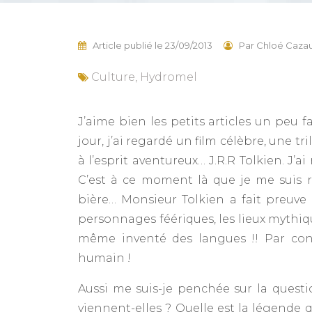
Article publié le
23/09/2013
Par
Chloé Cazau
Culture
,
Hydromel
J’aime bien les petits articles un peu fa
jour, j’ai regardé un film célèbre, une
à l’esprit aventureux… J.R.R Tolkien. J’
C’est à ce moment là que je me suis 
bière… Monsieur Tolkien a fait preuve
personnages féériques, les lieux mythiq
même inventé des langues !! Par cont
humain !
Aussi me suis-je penchée sur la questi
viennent-elles ? Quelle est la légende qu