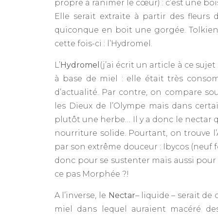
propre à ranimer le cœur) : c’est une bo
Elle serait extraite à partir des fleur
quiconque en boit une gorgée. Tolkien
cette fois-ci : l’Hydromel.
L’
Hydromel
(j’ai écrit un article à ce suj
à base de miel : elle était très conso
d’actualité. Par contre, on compare sou
les Dieux de l’Olympe mais dans certain
plutôt une herbe… Il y a donc le nectar 
nourriture solide. Pourtant, on trouve l
par son extrême douceur : Ibycos (neuf fo
donc pour se sustenter mais aussi pour o
ce pas Morphée ?!
A l’inverse, le
Nectar
– liquide – serait de
miel dans lequel auraient macéré des