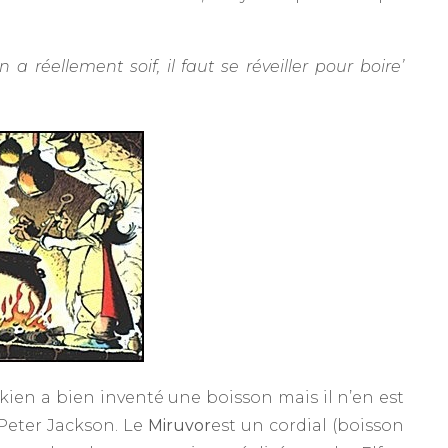
 réellement soif, il faut se réveiller pour boire’
Tolkien a bien inventé une boisson mais il n’en est
 Peter Jackson. Le
Miruvor
est un cordial (boisson