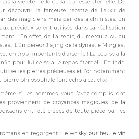
is la vie éternelle ou la jeunesse éternelle. De
r découvrir la fameuse recette de l’élixir de
 par des magiciens mais par des alchimistes. En
ux précieux soient utilisés dans sa réalisation
ment… En effet, de l’arsenic, du mercure ou du
stes… L’Empereur Jiajing de la dynastie Ming est
tion trop importante d’arsenic ! La course à la
nfin pour lui ce sera le repos éternel ! En Inde,
tilise les pierres précieuses et l’or notamment
la pierre philosophale font écho à cet élixir !
 même si les hommes, vous l’avez compris, ont
lles proviennent de croyances magiques, de la
s boissons ont été créées de toute pièce par les
s romans en regorgent :
le whisky pur feu, le vin