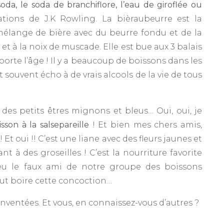
e soda, le soda de branchiflore, l’eau de giroflée ou
ations de J.K Rowling. La bièraubeurre est la
n mélange de bière avec du beurre fondu et de la
 et à la noix de muscade. Elle est bue aux 3 balais
te l’âge ! Il y a beaucoup de boissons dans les
 souvent écho à de vrais alcools de la vie de tous
des petits êtres mignons et bleus… Oui, oui, je
isson à la salsepareille
! Et bien mes chers amis,
Et oui !! C’est une liane avec des fleurs jaunes et
nt à des groseilles ! C’est la nourriture favorite
peu le faux ami de notre groupe des boissons
ut boire cette concoction…
nventées. Et vous, en connaissez-vous d’autres ?