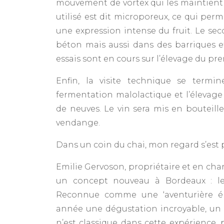
mouvement de vortex qui les maintient
utilisé est dit microporeux, ce qui per
une expression intense du fruit. Le se
béton mais aussi dans des barriques e
essais sont en cours sur l’élevage du pr
Enfin, la visite technique se termi
fermentation malolactique et l’élevag
de neuves. Le vin sera mis en bouteill
vendange.
Dans un coin du chai, mon regard s’est p
Emilie Gervoson, propriétaire et en ch
un concept nouveau à Bordeaux : le
Reconnue comme une ‘aventurière ép
année une dégustation incroyable, un 
n’est classique dans cette expérience, 