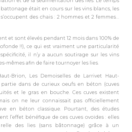
ulation et de la sédimentation des lies. Le temps
 battonage était en cours sur les vins blancs, les
s s’occupent des chais : 2 hommes et 2 femmes…
nt et sont élevés pendant 12 mois dans 100% de
fonde !!), ce qui est vraiment une particularité
pécificité, il n’y a aucun soutirage sur les vins
les-mêmes afin de faire tournoyer les lies.
aut-Brion, Les Demoiselles de Larrivet Haut-
n partie dans de curieux oeufs en béton (cuves
uités et le gras en bouche. Ces cuves existent
is on ne leur connaissait pas officiellement
ve en béton classique. Pourtant, des études
nt l’effet bénéfique de ces cuves ovoïdes : elles
elle des lies (sans bâtonnage) grâce à un