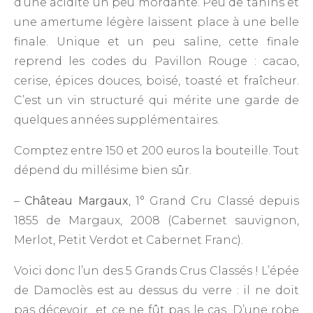
d’une acidité un peu mordante. Peu de tanins et
une amertume légère laissent place à une belle
finale. Unique et un peu saline, cette finale
reprend les codes du Pavillon Rouge : cacao,
cerise, épices douces, boisé, toasté et fraîcheur.
C’est un vin structuré qui mérite une garde de
quelques années supplémentaires.
Comptez entre 150 et 200 euros la bouteille. Tout
dépend du millésime bien sûr.
–
Château Margaux
, 1° Grand Cru Classé depuis
1855 de Margaux, 2008 (Cabernet sauvignon,
Merlot, Petit Verdot et Cabernet Franc).
Voici donc l’un des 5 Grands Crus Classés ! L’épée
de Damoclès est au dessus du verre : il ne doit
pas décevoir…et ce ne fût pas le cas. D’une robe