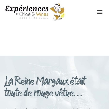
LES EXPÉRIENCES
CONTACTEZ-NOUS
La Reine Margaux était
toute de rouge vêtue…