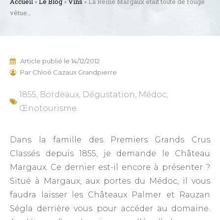
Accueil
»
Le Blog
»
Vins
»
La Reine Margaux était toute de rouge
vêtue…
Article publié le
14/12/2012
Par
Chloé Cazaux Grandpierre
1855
,
Bordeaux
,
Dégustation
,
Médoc
,
Œnotourisme
Dans la famille des Premiers Grands Crus
Classés depuis 1855, je demande le Château
Margaux. Ce dernier est-il encore à présenter ?
Situé à Margaux, aux portes du Médoc, il vous
faudra laisser les Châteaux Palmer et Rauzan
Ségla derrière vous pour accéder au domaine.