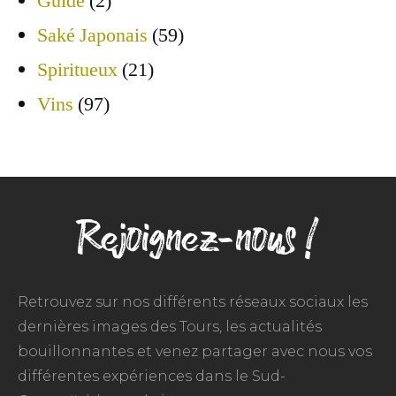
Guide
(2)
Saké Japonais
(59)
Spiritueux
(21)
Vins
(97)
Rejoignez-nous !
Retrouvez sur nos différents réseaux sociaux les
dernières images des Tours, les actualités
bouillonnantes et venez partager avec nous vos
différentes expériences dans le Sud-