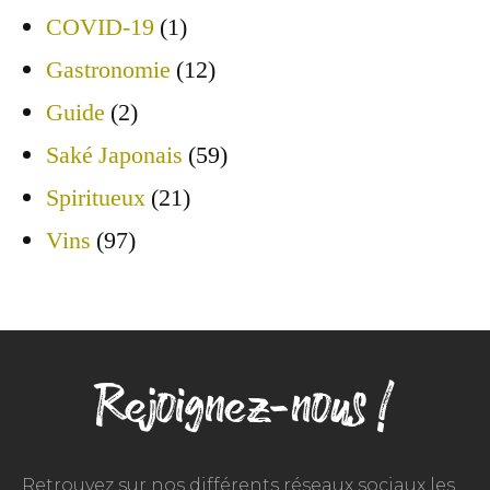
COVID-19
(1)
Gastronomie
(12)
Guide
(2)
Saké Japonais
(59)
Spiritueux
(21)
Vins
(97)
Rejoignez-nous !
Retrouvez sur nos différents réseaux sociaux les