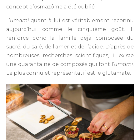
concept d’osmazôme a été oublié.
L’
umami
quant à lui est véritablement reconnu
aujourd’hui comme le cinquième goût. Il
renforce donc la famille déjà composée du
sucré, du salé, de l’amer et de l’acide. D’après de
nombreuses recherches scientifiques, il existe
une quarantaine de composés qui font l’
umami
.
Le plus connu et représentatif est le glutamate.