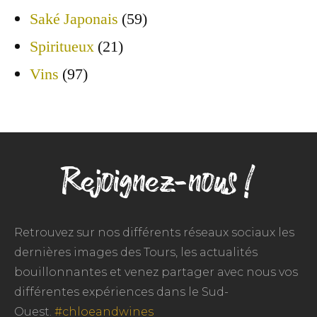
Saké Japonais
(59)
Spiritueux
(21)
Vins
(97)
Rejoignez-nous !
Retrouvez sur nos différents réseaux sociaux les
dernières images des Tours, les actualités
bouillonnantes et venez partager avec nous vos
différentes expériences dans le Sud-
Ouest.
#chloeandwines