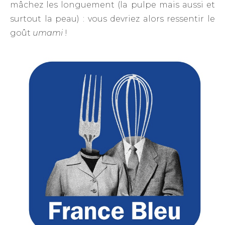
mâchez les longuement (la pulpe mais aussi et
surtout la peau) : vous devriez alors ressentir le
goût
umami
!