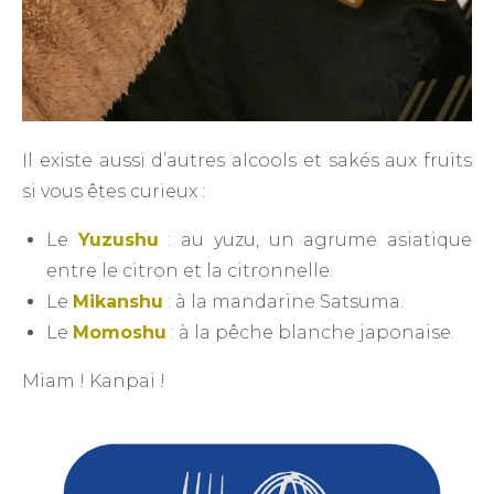
Il existe aussi d’autres alcools et sakés aux fruits
si vous êtes curieux :
Le
Yuzushu
: au yuzu, un agrume asiatique
entre le citron et la citronnelle.
Le
Mikanshu
: à la mandarine Satsuma.
Le
Momoshu
: à la pêche blanche japonaise.
Miam ! Kanpai !