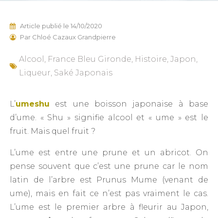
Article publié le
14/10/2020
Par
Chloé Cazaux Grandpierre
Alcool
,
France Bleu Gironde
,
Histoire
,
Japon
,
Liqueur
,
Saké Japonais
L’
umeshu
est une boisson japonaise à base
d’ume. « Shu » signifie alcool et « ume » est le
fruit. Mais quel fruit ?
L’ume est entre une prune et un abricot. On
pense souvent que c’est une prune car le nom
latin de l’arbre est Prunus Mume (venant de
ume), mais en fait ce n’est pas vraiment le cas.
L’ume est le premier arbre à fleurir au Japon,